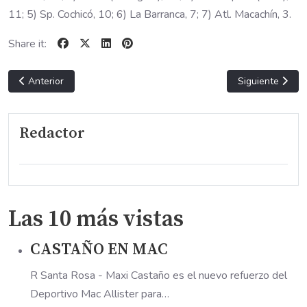
11; 5) Sp. Cochicó, 10; 6) La Barranca, 7; 7) Atl. Macachín, 3.
Share it:
Artículo anterior: CARRO EN LA B
Artículo sigui
Anterior
Siguiente
Redactor
Las 10 más vistas
CASTAÑO EN MAC
R Santa Rosa - Maxi Castaño es el nuevo refuerzo del
Deportivo Mac Allister para…