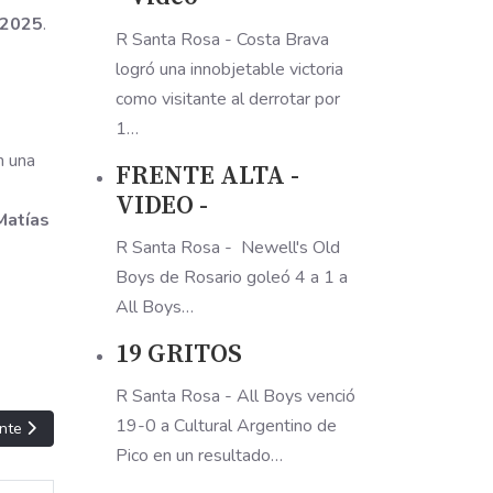
 2025
.
R Santa Rosa - Costa Brava
logró una innobjetable victoria
como visitante al derrotar por
1…
n una
FRENTE ALTA -
VIDEO -
Matías
R Santa Rosa - Newell's Old
Boys de Rosario goleó 4 a 1 a
All Boys…
19 GRITOS
R Santa Rosa - All Boys venció
19-0 a Cultural Argentino de
ulo siguiente: CRISTIAN EN URIBURU
nte
Pico en un resultado…