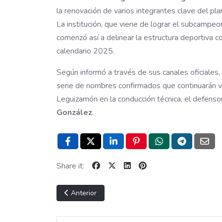
la renovación de varios integrantes clave del pla
La institución, que viene de lograr el subcampe
comenzó así a delinear la estructura deportiva 
calendario 2025.
Según informó a través de sus canales oficiales,
serie de nombres confirmados que continuarán vi
Leguizamón en la conducción técnica, el defenso
González
.
Share it:
Artículo anterior: COPA PAIS EN MARCHA
Anterior