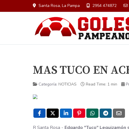
Santa Rosa, La Pampa
2954 474872
MAS TUCO EN A
Categoría:
NOTICIAS
Read Time: 1 min
P
R Santa Rosa -
Edgardo "Tuco" Leguizamón 