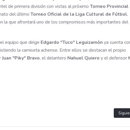
ntel de primera división con vistas al próximo
Torneo Provincial
onato del último
Torneo Oficial de la Liga Cultural de Fútbol
,
con la que afrontará uno de los compromisos más importantes del
 el equipo que dirige
Edgardo "Tuco" Leguizamón
ya cuenta co
stiendo la camiseta achense. Entre ellos se destacan el propio
r
Juan "Piky" Bravo
, el delantero
Nahuel Quiero
y el defensor
Artíc
Siguie