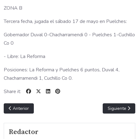
ZONA B
Tercera fecha, jugada el sábado 17 de mayo en Puelches:
Gobernador Duval 0-Chacharramendi 0 - Puelches 1-Cuchillo
Co 0
- Libre: La Reforma
Posiciones: La Reforma y Puelches 6 puntos, Duval 4,
Chacharramendi 1, Cuchillo Co 0.
Share it:
Artículo anterior: CHUECO EN LA LIGA
Artículo sigui
Anterior
Siguiente
Redactor