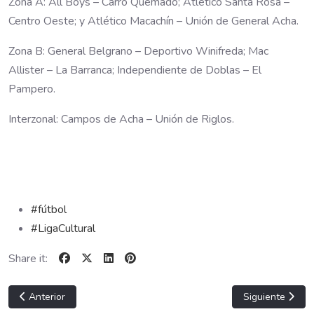
Zona A: All Boys – Carro Quemado; Atlético Santa Rosa –
Centro Oeste; y Atlético Macachín – Unión de General Acha.
Zona B: General Belgrano – Deportivo Winifreda; Mac
Allister – La Barranca; Independiente de Doblas – El
Pampero.
Interzonal: Campos de Acha – Unión de Riglos.
#fútbol
#LigaCultural
Share it:
Artículo anterior: GANO EL SANTA
Artículo sigui
Anterior
Siguiente