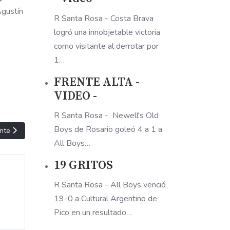
Agustín
R Santa Rosa - Costa Brava
logró una innobjetable victoria
como visitante al derrotar por
1…
FRENTE ALTA -
VIDEO -
R Santa Rosa - Newell's Old
Boys de Rosario goleó 4 a 1 a
ulo siguiente: POPURRI DE FUTBOL
nte
All Boys…
19 GRITOS
R Santa Rosa - All Boys venció
19-0 a Cultural Argentino de
Pico en un resultado…