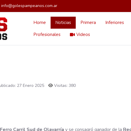
info@golespampeanos.com.ar
Home
Noticias
Primera
Inferiores
Profesionales
Videos
ublicado: 27 Enero 2025
Visitas: 380
Ferro Carril Sud de Olavarría
y se consagró ganador de la
Reg