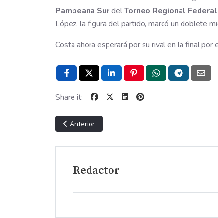
Pampeana Sur
del
Torneo Regional Federa
López, la figura del partido, marcó un doblete m
Costa ahora esperará por su rival en la final por
Share it:
Artículo anterior: PROVINCIAL DE INFERIORES
Anterior
Redactor