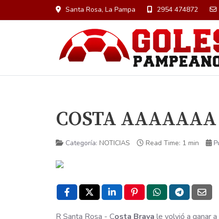
Santa Rosa, La Pampa
2954 474872
COSTA AAAAAAA
Categoría:
NOTICIAS
Read Time: 1 min
P
R Santa Rosa - C
osta Brava
le volvió a ganar a