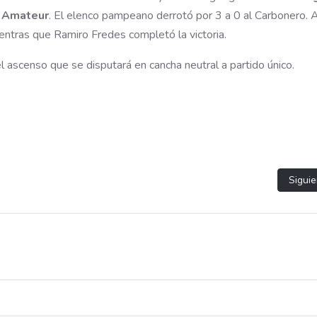
l Amateur
. El elenco pampeano derrotó por 3 a 0 al Carbonero. 
ientras que Ramiro Fredes completó la victoria.
 el ascenso que se disputará en cancha neutral a partido único.
Artíc
Siguie