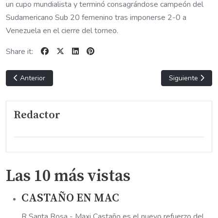
un cupo mundialista y terminó consagrándose campeón del
Sudamericano Sub 20 femenino tras imponerse 2-0 a
Venezuela en el cierre del torneo.
Share it:
Artículo anterior: CAMPEONES INOXIDABLES
Artículo sigui
Anterior
Siguiente
Redactor
Las 10 más vistas
CASTAÑO EN MAC
R Santa Rosa - Maxi Castaño es el nuevo refuerzo del