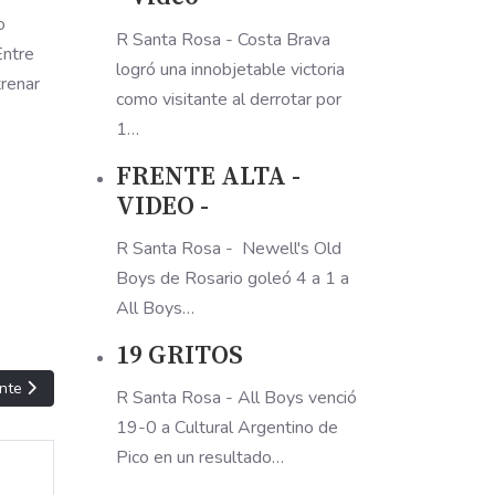
o
R Santa Rosa - Costa Brava
Entre
logró una innobjetable victoria
trenar
como visitante al derrotar por
1…
FRENTE ALTA -
VIDEO -
R Santa Rosa - Newell's Old
Boys de Rosario goleó 4 a 1 a
All Boys…
19 GRITOS
ulo siguiente: EL ALBO QUIERE GUERRA
nte
R Santa Rosa - All Boys venció
19-0 a Cultural Argentino de
Pico en un resultado…