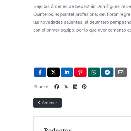
Bajo las órdenes de Sebastián Domínguez, rec
Quinteros, el plantel profesional del Fortín reg
las novedades salientes, el delantero pampeano 
con el primer equipo, por lo que ayer comenzó co
Share it:
Artículo anterior: DE COSTA A COSTA -video-
Anterior
Redactor