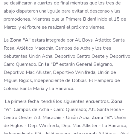
se clasificaron a cuartos de final mientras que los tres de
abajo disputaron una liguilla para evitar el descenso y las
promociones. Mientras que la Primera B dará inicio el 15 de
Marzo, y el fixture se realizará el próximo viernes.
La
Zona "A"
estará integrada por All Boys, Atlético Santa
Rosa, Atlético Macachín, Campos de Acha y los tres
debutantes Unión Acha, Deportivo Centro Oeste y Deportivo
Carro Quemado.
En la "B"
estarán General Belgrano,
Deportivo Mac Allister, Deportivo Winifreda, Unión de
Miguel Riglos, Independiente de Doblas, El Pampero de
Colonia Santa María y La Barranca.
La primera fecha tendrá los siguientes encuentros.
Zona
"A":
Campos de Acha - Carro Quemado; Atl. Santa Rosa -
Centro Oeste; Atl. Macachín - Unión Acha.
Zona "B":
Unión
de Riglos - Dep. Winifreda; Dep. Mac Allister - La Barranca;
Independiente (D) - El Pampero.
Interzonal:
All Boys - Gral.