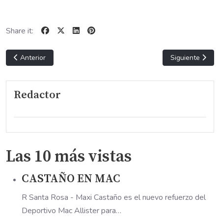
Share it:
Artículo anterior: FUTBOL DE VERANO
Artículo sigui
Anterior
Siguiente
Redactor
Las 10 más vistas
CASTAÑO EN MAC
R Santa Rosa - Maxi Castaño es el nuevo refuerzo del
Deportivo Mac Allister para…