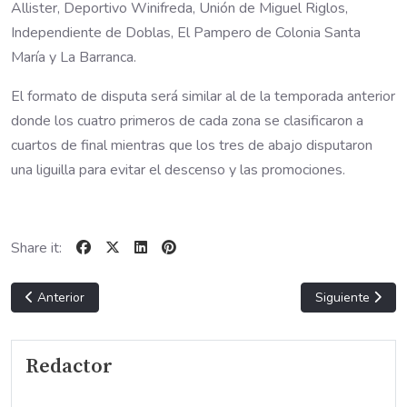
Allister, Deportivo Winifreda, Unión de Miguel Riglos,
Independiente de Doblas, El Pampero de Colonia Santa
María y La Barranca.
El formato de disputa será similar al de la temporada anterior
donde los cuatro primeros de cada zona se clasificaron a
cuartos de final mientras que los tres de abajo disputaron
una liguilla para evitar el descenso y las promociones.
Share it:
Artículo anterior: FUTBOL X TODOS LADOS
Artículo sigui
Anterior
Siguiente
Redactor