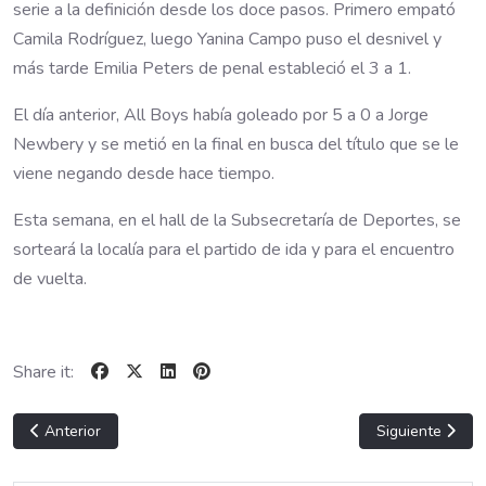
serie a la definición desde los doce pasos. Primero empató
Camila Rodríguez, luego Yanina Campo puso el desnivel y
más tarde Emilia Peters de penal estableció el 3 a 1.
El día anterior, All Boys había goleado por 5 a 0 a Jorge
Newbery y se metió en la final en busca del título que se le
viene negando desde hace tiempo.
Esta semana, en el hall de la Subsecretaría de Deportes, se
sorteará la localía para el partido de ida y para el encuentro
de vuelta.
Share it:
Artículo anterior: TODA LA B -video-
Artículo siguie
Anterior
Siguiente