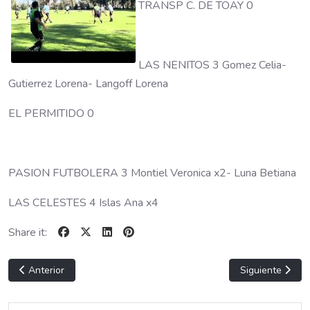
TRANSP C. DE TOAY 0
LAS NENITOS 3 Gomez Celia-
Gutierrez Lorena- Langoff Lorena
EL PERMITIDO 0
PASION FUTBOLERA 3 Montiel Veronica x2- Luna Betiana
LAS CELESTES 4 Islas Ana x4
Share it:
Artículo anterior: CARRO ARRIBA
Artículo sigui
Anterior
Siguiente