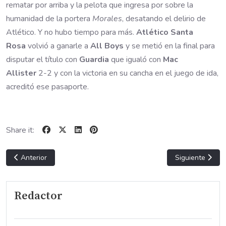
rematar por arriba y la pelota que ingresa por sobre la
humanidad de la portera
Morales
, desatando el delirio de
Atlético. Y no hubo tiempo para más.
Atlético Santa
Rosa
volvió a ganarle a
All Boys
y se metió en la final para
disputar el título con
Guardia
que igualó con
Mac
Allister
2-2 y con la victoria en su cancha en el juego de ida,
acreditó ese pasaporte.
Share it:
Artículo anterior: GOLES PAMPEANOS 26-11-25 Ver video.
Artículo sigui
Anterior
Siguiente
Redactor