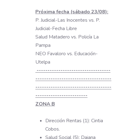
Próxima fecha (sábado 23/08):
P. Judicial-Las Inocentes vs. P.
Judicial-Fecha Libre
Salud Matadero vs. Policía La
Pampa
NEO Favaloro vs. Educación-
Utelpa
----------------------------------
-----------------------------------
-----------------------------------
------------------------
ZONA B
Dirección Rentas (1): Cintia
Cobos.
Salud Social (5): Daiana