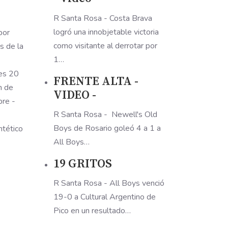
R Santa Rosa - Costa Brava
logró una innobjetable victoria
por
como visitante al derrotar por
s de la
1…
les 20
FRENTE ALTA -
n de
VIDEO -
bre -
R Santa Rosa - Newell's Old
Boys de Rosario goleó 4 a 1 a
ntético
All Boys…
19 GRITOS
R Santa Rosa - All Boys venció
19-0 a Cultural Argentino de
Pico en un resultado…